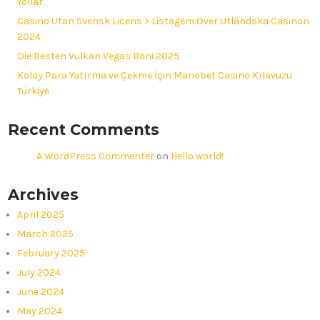
Yollar
Casino Utan Svensk Licens > Listagem Över Utländska Casinon
2024
Die Besten Vulkan Vegas Boni 2025
Kolay Para Yatırma ve Çekme İçin Mariobet Casino Kılavuzu
Türkiye
Recent Comments
A WordPress Commenter
on
Hello world!
Archives
April 2025
March 2025
February 2025
July 2024
June 2024
May 2024