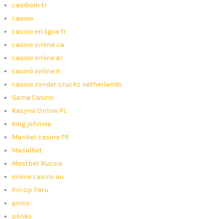
casibom tr
casino
casino en ligne fr
casino onlina ca
casino online ar
casinò online it
casino zonder crucks netherlands
Gama Casino
Kasyno Online PL
king johnnie
Maribet casino TR
Masalbet
Mostbet Russia
online casino au
Pin Up Peru
pinco
plinko