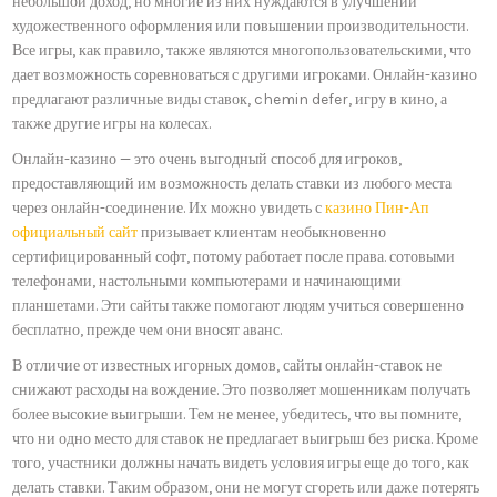
небольшой доход, но многие из них нуждаются в улучшении
художественного оформления или повышении производительности.
Все игры, как правило, также являются многопользовательскими, что
дает возможность соревноваться с другими игроками. Онлайн-казино
предлагают различные виды ставок, chemin defer, игру в кино, а
также другие игры на колесах.
Онлайн-казино — это очень выгодный способ для игроков,
предоставляющий им возможность делать ставки из любого места
через онлайн-соединение. Их можно увидеть с
казино Пин-Ап
официальный сайт
призывает клиентам необыкновенно
сертифицированный софт, потому работает после права. сотовыми
телефонами, настольными компьютерами и начинающими
планшетами. Эти сайты также помогают людям учиться совершенно
бесплатно, прежде чем они вносят аванс.
В отличие от известных игорных домов, сайты онлайн-ставок не
снижают расходы на вождение. Это позволяет мошенникам получать
более высокие выигрыши. Тем не менее, убедитесь, что вы помните,
что ни одно место для ставок не предлагает выигрыш без риска. Кроме
того, участники должны начать видеть условия игры еще до того, как
делать ставки. Таким образом, они не могут сгореть или даже потерять