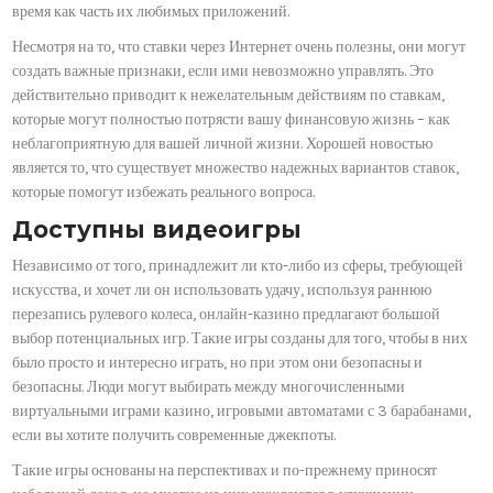
время как часть их любимых приложений.
Несмотря на то, что ставки через Интернет очень полезны, они могут
создать важные признаки, если ими невозможно управлять. Это
действительно приводит к нежелательным действиям по ставкам,
которые могут полностью потрясти вашу финансовую жизнь – как
неблагоприятную для вашей личной жизни. Хорошей новостью
является то, что существует множество надежных вариантов ставок,
которые помогут избежать реального вопроса.
Доступны видеоигры
Независимо от того, принадлежит ли кто-либо из сферы, требующей
искусства, и хочет ли он использовать удачу, используя раннюю
перезапись рулевого колеса, онлайн-казино предлагают большой
выбор потенциальных игр. Такие игры созданы для того, чтобы в них
было просто и интересно играть, но при этом они безопасны и
безопасны. Люди могут выбирать между многочисленными
виртуальными играми казино, игровыми автоматами с 3 барабанами,
если вы хотите получить современные джекпоты.
Такие игры основаны на перспективах и по-прежнему приносят