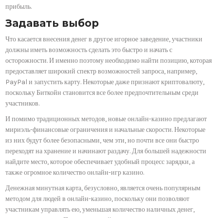
прибыль.
Задавать выбор
Что касается внесения денег в другое игорное заведение, участники
должны иметь возможность сделать это быстро и начать с
осторожности. И именно поэтому необходимо найти позицию, которая
предоставляет широкий спектр возможностей запроса, например,
PayPal и запустить карту. Некоторые даже признают криптовалюту,
поскольку Биткойн становится все более предпочтительным среди
участников.
И помимо традиционных методов, новые онлайн-казино предлагают
мириэль-финансовые ограничения и начальные скорости. Некоторые
из них будут более безопасными, чем эти, но почти все они быстро
переходят на хранение и начинают раздачу. Для большей надежности
найдите место, которое обеспечивает удобный процесс зарядки, а
также огромное количество онлайн-игр казино.
Денежная минутная карта, безусловно, является очень популярным
методом для людей в онлайн-казино, поскольку они позволяют
участникам управлять ею, уменьшая количество наличных денег,