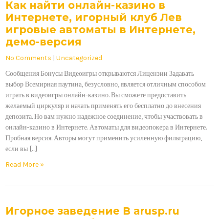
Как найти онлайн-казино в
Интернете, игорный клуб Лев
игровые автоматы в Интернете,
демо-версия
No Comments
|
Uncategorized
Сообщения Бонусы Видеоигры открываются Лицензии Задавать
выбор Всемирная паутина, безусловно, является отличным способом
играть в видеоигры онлайн-казино. Вы сможете предоставить
желаемый циркуляр и начать применять его бесплатно до внесения
депозита. Но вам нужно надежное соединение, чтобы участвовать в
онлайн-казино в Интернете. Автоматы для видеопокера в Интернете.
Пробная версия. Авторы могут применить усиленную фильтрацию,
если вы […]
Read More »
Игорное заведение В arusp.ru