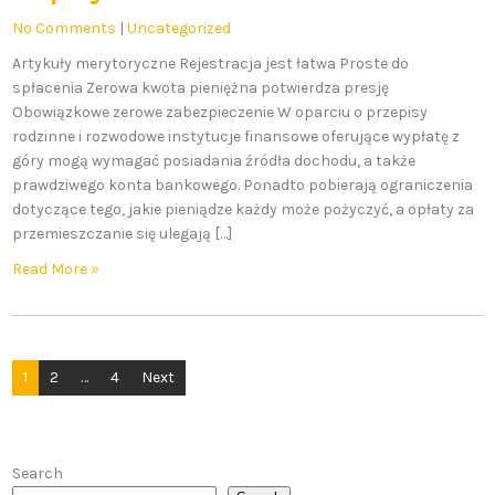
No Comments
|
Uncategorized
Artykuły merytoryczne Rejestracja jest łatwa Proste do
spłacenia Zerowa kwota pieniężna potwierdza presję
Obowiązkowe zerowe zabezpieczenie W oparciu o przepisy
rodzinne i rozwodowe instytucje finansowe oferujące wypłatę z
góry mogą wymagać posiadania źródła dochodu, a także
prawdziwego konta bankowego. Ponadto pobierają ograniczenia
dotyczące tego, jakie pieniądze każdy może pożyczyć, a opłaty za
przemieszczanie się ulegają […]
Read More »
1
2
…
4
Next
Search