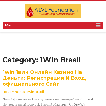
ALVL Foundation
Foundation
Menu
Category:
1Win Brasil
1win 1вин Онлайн Казино На
Деньги: Регистрация И Вход,
официального Сайт
No Comments
|
1Win Brasil
“1win Официальный Сайт Букмекерской Конторы 1вин Content
Приветственный Бонус На Первый обналичил От One Win