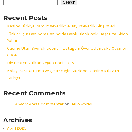
Search
Recent Posts
Kasino Türkiye: Yardımseverlik ve Hayırseverlik Girişimleri
Türkler İçin Casibom Casino’da Canlı Blackjack: Başarıya Giden
Yollar
Casino Utan Svensk Licens > Listagem Över Utländska Casinon
2024
Die Besten Vulkan Vegas Boni 2025
Kolay Para Yatırma ve Çekme İçin Mariobet Casino Kılavuzu
Türkiye
Recent Comments
A WordPress Commenter
on
Hello world!
Archives
April 2025