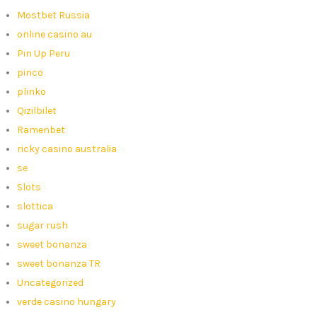
Mostbet Russia
online casino au
Pin Up Peru
pinco
plinko
Qizilbilet
Ramenbet
ricky casino australia
se
Slots
slottica
sugar rush
sweet bonanza
sweet bonanza TR
Uncategorized
verde casino hungary