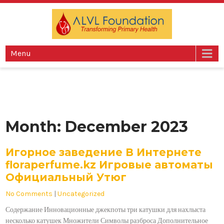
ALVL Foundation
Foundation
Menu
Month:
December 2023
Игорное заведение В Интернете
floraperfume.kz Игровые автоматы
Официальный Утюг
No Comments
|
Uncategorized
Содержание Инновационные джекпоты три катушки для нахлыста
несколько катушек Множители Символы разброса Дополнительное