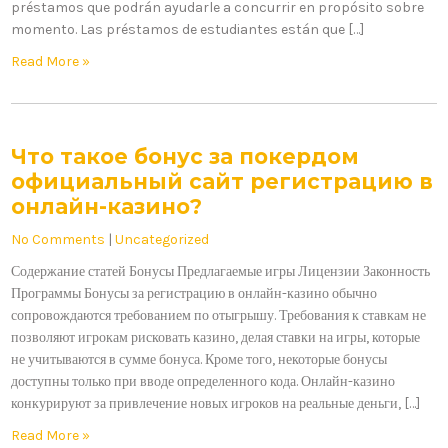
préstamos que podrán ayudarle a concurrir en propósito sobre
momento. Las préstamos de estudiantes están que […]
Read More »
Что такое бонус за покердом
официальный сайт регистрацию в
онлайн-казино?
No Comments
|
Uncategorized
Содержание статей Бонусы Предлагаемые игры Лицензии Законность
Программы Бонусы за регистрацию в онлайн-казино обычно
сопровождаются требованием по отыгрышу. Требования к ставкам не
позволяют игрокам рисковать казино, делая ставки на игры, которые
не учитываются в сумме бонуса. Кроме того, некоторые бонусы
доступны только при вводе определенного кода. Онлайн-казино
конкурируют за привлечение новых игроков на реальные деньги, […]
Read More »