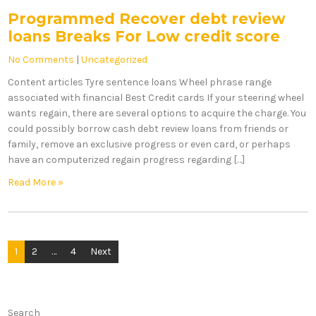
Programmed Recover debt review
loans Breaks For Low credit score
No Comments
|
Uncategorized
Content articles Tyre sentence loans Wheel phrase range
associated with financial Best Credit cards If your steering wheel
wants regain, there are several options to acquire the charge. You
could possibly borrow cash debt review loans from friends or
family, remove an exclusive progress or even card, or perhaps
have an computerized regain progress regarding […]
Read More »
1
2
…
4
Next
Search