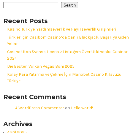
Search
Recent Posts
Kasino Türkiye: Yardımseverlik ve Hayırseverlik Girişimleri
Türkler İçin Casibom Casino’da Canlı Blackjack: Başarıya Giden
Yollar
Casino Utan Svensk Licens > Listagem Över Utländska Casinon
2024
Die Besten Vulkan Vegas Boni 2025
Kolay Para Yatırma ve Çekme İçin Mariobet Casino Kılavuzu
Türkiye
Recent Comments
A WordPress Commenter
on
Hello world!
Archives
April 2025