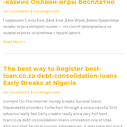
-казино Онлайн-игры Бесплатно
No Comments
|
Uncategorized
Содержание Слоты Блэк Джек Блэк Джек Играя Демонстрационные
онлайн-игры в интернет-казино — это способ тренироваться, не
подвергая риску полученные с трудом деньги.
Read More »
The best way to Register best-
loan.co.za debt-consolidation-loans
Early Breaks at Nigeria
No Comments
|
Uncategorized
Content On the internet money breaks Survival loans
Dependable providers Collection through a unsuccessful first
advance really feel Early credits really are a very hot best-
loan.co.za debt-consolidation-loans innovation one of Utes
Africans that facial economic emergencies. It may have got quick