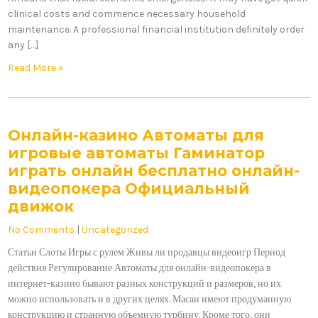
clinical costs and commence necessary household
maintenance. A professional financial institution definitely order
any […]
Read More »
Онлайн-казино Автоматы для
игровые автоматы Гаминатор
играть онлайн бесплатно онлайн-
видеопокера Официальный
движок
No Comments
|
Uncategorized
Статьи Слоты Игры с рулем Живы ли продавцы видеоигр Период
действия Регулирование Автоматы для онлайн-видеопокера в
интернет-казино бывают разных конструкций и размеров, но их
можно использовать и в других целях. Масаи имеют продуманную
конструкцию и странную объемную турбину. Кроме того, они